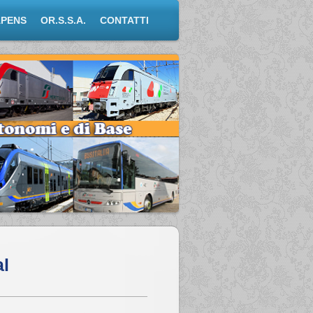
APENS
OR.S.S.A.
CONTATTI
l