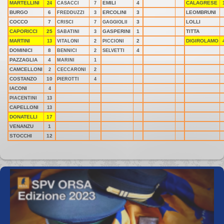
MARTELLINI
EMILI
4
CALAGRESE
24
CASACCI
7
BURGO
6
ERCOLINI
3
LEOMBRUNI
FREDDUZZI
3
COCCO
7
3
LOLLI
CRISCI
7
GAGGIOLII
CAPORICCI
25
GASPERINI
1
TITTA
SABATINI
3
MARTINI
2
DIGIROLAMO
13
VITALONI
2
PICCIONI
DOMINICI
8
4
BENNICI
2
SELVETTI
PAZZAGLIA
4
MARINI
1
CAMCELLONI
2
CECCARONI
2
COSTANZO
10
PIEROTTI
4
IACONI
4
PIACENTINI
13
CAPELLONI
13
DONATELLI
17
VENANZU
1
STOCCHI
12