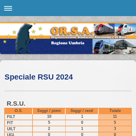
Speciale RSU 2024
R.S.U.
O.S.
Seggi / pieni
Seggi / resti
Totale
FILT
10
1
11
FIT
5
0
5
UILT
2
1
3
UGL
0
0
0