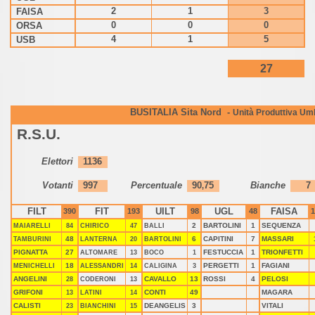
FAISA
2
1
3
ORSA
0
0
0
USB
4
1
5
27
BUSITALIA Sita Nord -
Unità Produttiva Um
R.S.U.
Elettori
1136
Votanti
997
Percentuale
90
75
Bianche
7
,
FILT
FIT
UILT
UGL
FAISA
390
193
98
48
1
2
BARTOLINI
1
SEQUENZA
MAIARELLI
84
CHIRICO
47
BALLI
48
6
CAPITINI
7
MASSARI
TAMBURINI
LANTERNA
20
BARTOLINI
PIGNATTA
27
FESTUCCIA
1
TRIONFETTI
ALTOMARE
13
BOCO
1
18
PERGETTI
1
FAGIANI
MENICHELLI
ALESSANDRI
14
CALIGINA
3
ANGELINI
CAVALLO
13
ROSSI
4
PELOSI
28
CODERONI
13
GRIFONI
CONTI
49
MAGARA
13
LATINI
14
CALISTI
DEANGELIS
3
VITALI
23
BIANCHINI
15