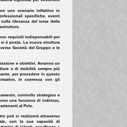
con uno scenario inflattivo in
ofessionali specifiche, eventi
sulla rilevanza del tema della
astrutture.
ono requisiti indispensabili per
o si è posta. La nuova struttura
 diverse Società del Gruppo e le
issione e obiettivi. Avranno un
utture e di mobilità sempre più
inante, per procedere in questo
normativo, in coerenza con gli
namento, controllo strategico e
anno una funzione di indirizzo,
artenenti al Polo.
ro poli si realizzerà attraverso
gitale, con la sua capacità di
atrici di talenti, eccellenze e