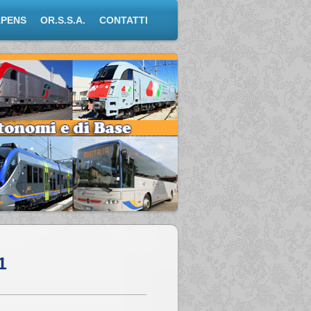
APENS
OR.S.S.A.
CONTATTI
1