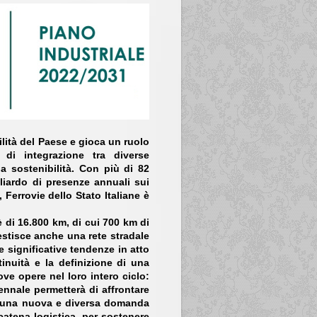
ilità del Paese e gioca un ruolo
 di integrazione tra diverse
la sostenibilità. Con più di 82
iliardo di presenze annuali sui
, Ferrovie dello Stato Italiane è
 è di 16.800 km, di cui 700 km di
gestisce anche una rete stradale
le significative tendenze in atto
tinuità e la definizione di una
ve opere nel loro intero ciclo:
cennale permetterà di affrontare
da una nuova e diversa domanda
catena logistica, per sostenere