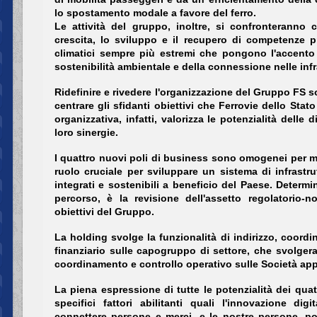
lo spostamento modale a favore del ferro.
Le attività del gruppo, inoltre, si confronteranno 
crescita, lo sviluppo e il recupero di competenze pr
climatici sempre più estremi che pongono l'accento 
sostenibilità ambientale e della connessione nelle infr
Ridefinire e rivedere l'organizzazione del Gruppo FS s
centrare gli sfidanti obiettivi che Ferrovie dello Stat
organizzativa, infatti, valorizza le potenzialità delle
loro sinergie.
I quattro nuovi poli di business sono omogenei per m
ruolo cruciale per sviluppare un sistema di infrastr
integrati e sostenibili a beneficio del Paese. Determ
percorso, è la revisione dell'assetto regolatorio-
obiettivi del Gruppo.
La holding svolge la funzionalità di indirizzo, coordi
finanziario sulle capogruppo di settore, che svolger
coordinamento e controllo operativo sulle Società app
La piena espressione di tutte le potenzialità dei quatt
specifici fattori abilitanti quali l'innovazione di
connettere persone e merci, e le nostre persone, port