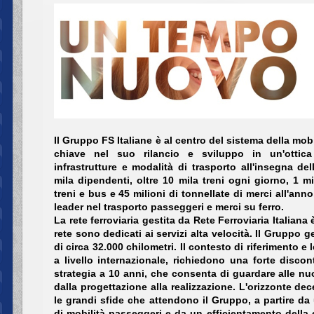
Il Gruppo FS Italiane è al centro del sistema della mob
chiave nel suo rilancio e sviluppo in un'ottica
infrastrutture e modalità di trasporto all'insegna del
mila dipendenti, oltre 10 mila treni ogni giorno, 1 m
treni e bus e 45 milioni di tonnellate di merci all'anno
leader nel trasporto passeggeri e merci su ferro.
La rete ferroviaria gestita da Rete Ferroviaria Italiana
rete sono dedicati ai servizi alta velocità. Il Gruppo 
di circa 32.000 chilometri. Il contesto di riferimento e 
a livello internazionale, richiedono una forte discon
strategia a 10 anni, che consenta di guardare alle nuo
dalla progettazione alla realizzazione. L'orizzonte de
le grandi sfide che attendono il Gruppo, a partire 
di mobilità passeggeri e da un efficientamento della 