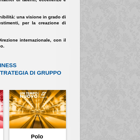
nibilità: una visione in grado di
stimenti, per la creazione di
irezione internazionale, con il
po.
SINESS
 STRATEGIA DI GRUPPO
Polo